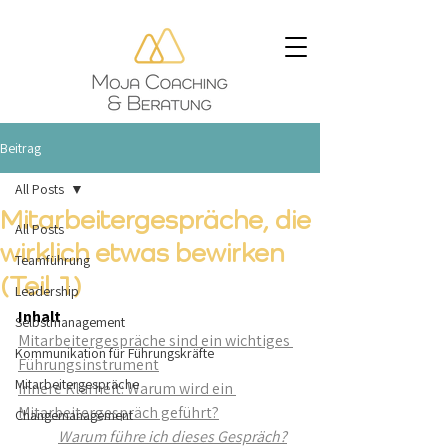
Beitrag
All Posts
Mitarbeitergespräche, die
All Posts
wirklich etwas bewirken
Teamführung
(Teil 1)
Leadership
Inhalt
Selbstmanagement
Mitarbeitergespräche sind ein wichtiges 
Kommunikation für Führungskräfte
Führungsinstrument
Mitarbeitergespräche
Innere Klarheit: Warum wird ein 
Mitarbeitergespräch geführt?
Changemanagement
Warum führe ich dieses Gespräch?