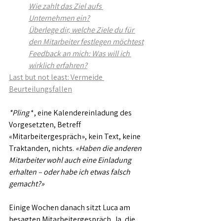
Wie zahlt das Ziel aufs 
Unternehmen ein?
Überlege dir, welche Ziele du für 
den Mitarbeiter festlegen möchtest
Feedback an mich: Was will ich 
wirklich erfahren?
Last but not least: Vermeide 
Beurteilungsfallen
*Pling 
*, eine Kalendereinladung des 
Vorgesetzten, Betreff 
«Mitarbeitergespräch», kein Text, keine 
Traktanden, nichts. 
«Haben die anderen 
Mitarbeiter wohl auch eine Einladung 
erhalten – oder habe ich etwas falsch 
gemacht?»
Einige Wochen danach sitzt Luca am 
besagten Mitarbeitergespräch. Ja, die 