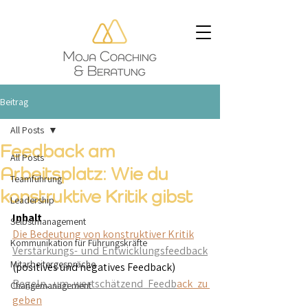
Beitrag
All Posts
Feedback am
All Posts
Arbeitsplatz: Wie du
Teamführung
konstruktive Kritik gibst
Leadership
Inhalt
Selbstmanagement
Die Bedeutung von konstruktiver Kritik
Kommunikation für Führungskräfte
Verstärkungs- und Entwicklungsfeedback
Mitarbeitergespräche
(positives und negatives Feedback)
Regeln, um wertschätzend Feedb
ack
 zu 
Changemanagement
geben